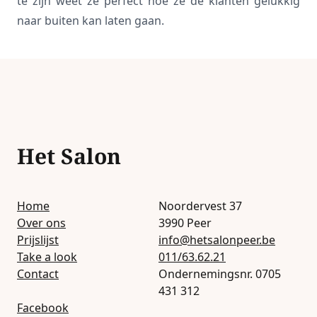
te zijn weet ze perfect hoe ze de klanten gelukkig
naar buiten kan laten gaan.
Het Salon
Home
Noordervest 37
Over ons
3990 Peer
Prijslijst
info@hetsalonpeer.be
Take a look
011/63.62.21
Contact
Ondernemingsnr. 0705
431 312
Facebook